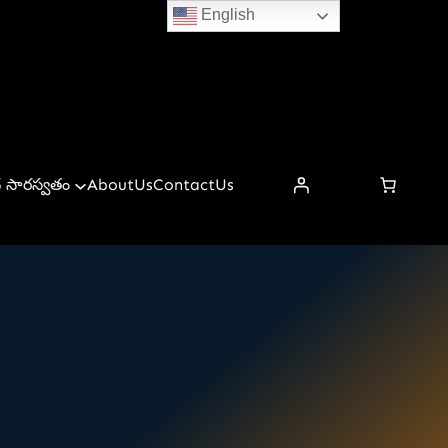
English
 సారస్వతం
AboutUs
ContactUs