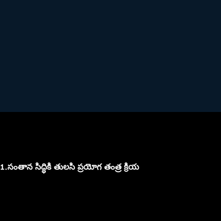
1.సంతాన సిద్ధికి తులసి ప్రయోగ తంత్ర క్రియ