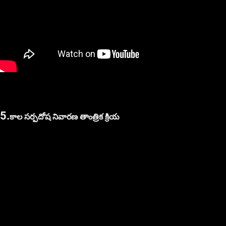
5.
కాల సర్పదోష నివారణ తాంత్రిక క్రియ