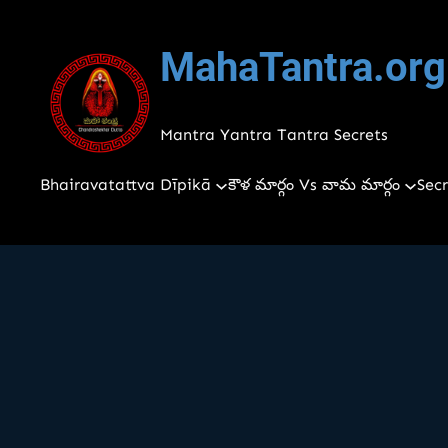
Skip
to
MahaTantra.org
content
Mantra Yantra Tantra Secrets
Bhairavatattva Dīpikā
కౌళ మార్గం Vs వామ మార్గం
Secr