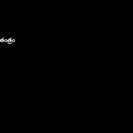
తంత్రం