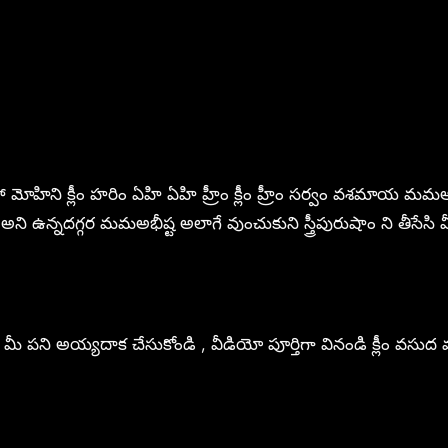
హినీ, మహా మోహిని క్లీం హరిం ఏహి ఏహి హ్రీం క్లీం హ్రీం సర్వం వశమాయ
ం అని ఉన్నదగ్గర మమఅభీష్ట అలాగే వుంచుకుని స్త్రీపురుషాం ని తీసేస
పని అయ్యదాక చేసుకోండి , వీడియో పూర్తిగా వినండి క్లీం వసుద మధుత