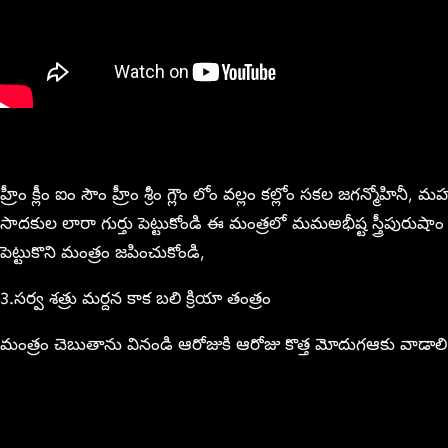
హ్రీం క్లీం ఐం సౌం హ్రీం శ్రీం గ్లౌం లోం వల్లం కల్లోం సకల జగన్మో
సాదకుల లారా గుర్తు పెట్టుకోండి ఈ మంత్రలో మమఅభీష్ట స్త్రీపురుషా
పెట్టుకొని మంత్రం జపించుకోండి,
3.సర్వ శత్రు మర్దన కాక బలి క్రియా తంత్రం
మంత్రం చెబుతాను వినండి ఆరోజుకి ఆరోజు కొత్త మోదుగఆకు వాడాలి మీ 