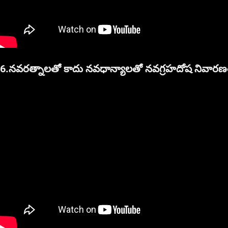
6.నవరత్నాలతో
కాదు నవధాన్యాలతో నవగ్రహదోష నివారణ