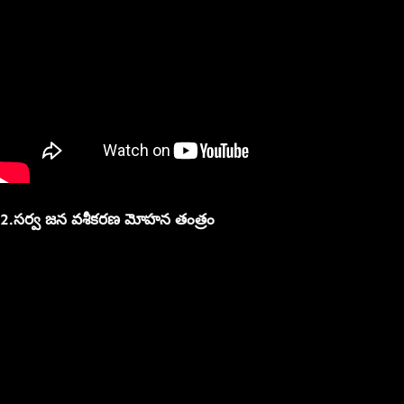
2.సర్వ జన వశీకరణ మోహన తంత్రం