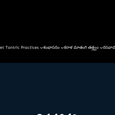
et Tantric Practices
శంభాసనం
కరాళ మాతంగి తత్త్వం
రసవాద