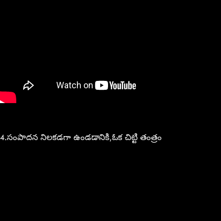
4.సంపాదన నిలకడగా ఉండడానికి,ఓక చిట్టి తంత్రం