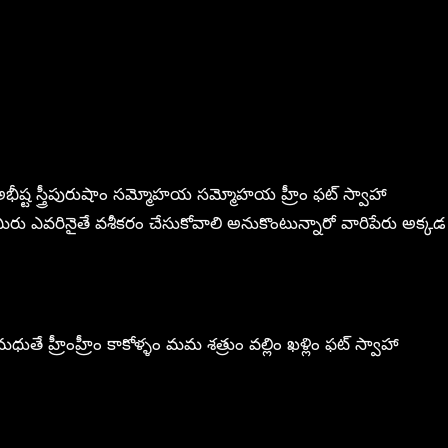
 మమఅభీష్ట స్త్రీపురుషాం సమ్మోహయ సమ్మోహయ హ్రీం ఫట్ స్వాహా
ి మీరు ఎవరినైతే వశీకరం చేసుకోవాలి అనుకొంటున్నారో వారిపేరు అక్కడ
ే హ్రీంహ్రీం కాకోళ్ళం మమ శత్రుం వల్లిం ఖళ్లిం ఫట్ స్వాహా