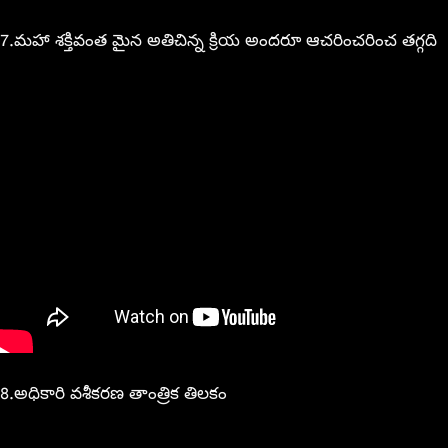
7.మహా శక్తివంత మైన అతిచిన్న క్రియ అందరూ ఆచరించరించ తగ్గది
8.అధికారి వశీకరణ తాంత్రిక తిలకం