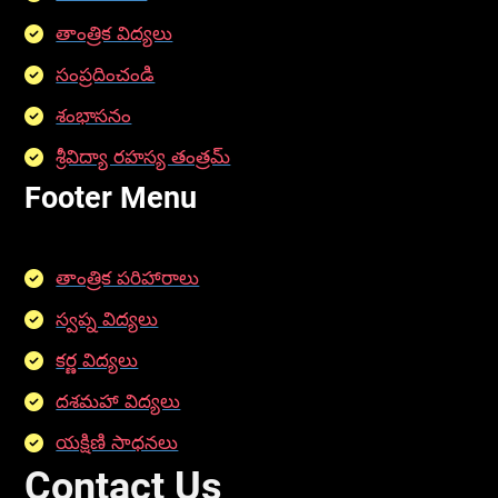
తాంత్రిక విద్యలు
సంప్రదించండి
శంభాసనం
శ్రీవిద్యా రహస్య తంత్రమ్
Footer Menu
తాంత్రిక పరిహారాలు
స్వప్న విద్యలు
కర్ణ విద్యలు
దశమహా విద్యలు
యక్షిణి సాధనలు
Contact Us