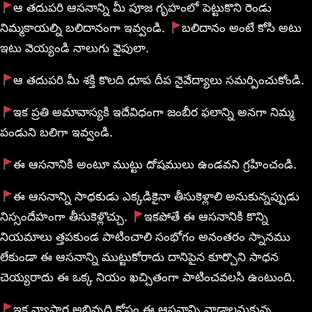
ఆ తదుపరి ఆసనాన్ని మీ పూజ గృహంలో పెట్టుకొని రెండు
నిమ్మకాయల్ని బలిదానంగా ఇవ్వండి.
బలిదానం అంటే కోసి అటు
ఇటు వెయ్యండి నాలుగు వైపులా.
ఆ తదుపరి మీ శక్తి కొలది ధూప దీప నైవేద్యాలు సమర్పించుకోండి.
ఇక ప్రతి అమావాస్యకి ఇదేవిధంగా జంబీర ఫలాన్ని అనగా నిమ్మ
పండుని బలిగా ఇవ్వండి.
ఈ ఆసనానికి అంటూ ముట్టు దోషములు ఉండవని గ్రహించండి.
ఈ ఆసనాన్ని సాధకుడు ఎక్కడికైనా తీసుకెళ్లాలి అనుకున్నప్పుడు
నిస్సందేహంగా తీసుకెళ్లొచ్చు.
ఇకపోతే ఈ ఆసనానికి కొన్ని
నియమాలు త్తపకుండ పాటించాలి సంభోగం అనంతరం స్నానము
లేకుండా ఈ ఆసనాన్ని ముట్టుకోరాదు దానిపైన కూర్చొని సాధన
చెయ్యరాదు ఈ ఒక్క నియం ఖచ్చితంగా పాటించవలసి ఉంటుంది.
ఇక వ్యాపార అభివృద్ధి కోసం ఈ ఆసనాన్ని వాడాలనుకున్న