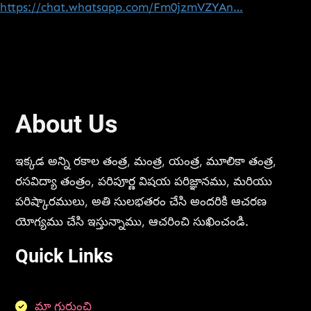
https://chat.whatsapp.com/Fm0jzmVZYAn…
About Us
ఇక్కడ అన్ని రకాల తంత్ర, మంత్ర, యంత్ర, మూలికా తంత్ర,
రసవిద్యా తంత్రం, పరిపూర్ణ విషయ పరిజ్ఞానము, మరియు
పరిష్కారములు, అతి సులభతరం చేసి అందరికి ఆచరణ
యోగ్యము చేసి ఇస్తున్నాము, ఆచరించి సుఖించండి.
Quick Links
మా గురుంచి