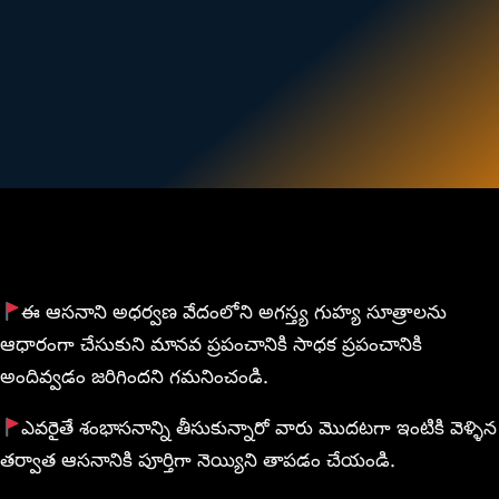
ఈ ఆసనాని అధర్వణ వేదంలోని అగస్త్య గుహ్య సూత్రాలను
ఆధారంగా చేసుకుని మానవ ప్రపంచానికి సాధక ప్రపంచానికి
అందివ్వడం జరిగిందని గమనించండి.
ఎవరైతే శంభాసనాన్ని తీసుకున్నారో వారు మొదటగా ఇంటికి వెళ్ళిన
తర్వాత ఆసనానికి పూర్తిగా నెయ్యిని తాపడం చేయండి.