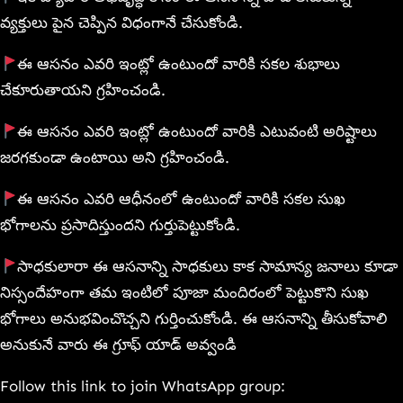
వ్యక్తులు పైన చెప్పిన విధంగానే చేసుకోండి.
ఈ ఆసనం ఎవరి ఇంట్లో ఉంటుందో వారికి సకల శుభాలు
చేకూరుతాయని గ్రహించండి.
ఈ ఆసనం ఎవరి ఇంట్లో ఉంటుందో వారికి ఎటువంటి అరిష్టాలు
జరగకుండా ఉంటాయి అని గ్రహించండి.
ఈ ఆసనం ఎవరి ఆధీనంలో ఉంటుందో వారికి సకల సుఖ
భోగాలను ప్రసాదిస్తుందని గుర్తుపెట్టుకోండి.
సాధకులారా ఈ ఆసనాన్ని సాధకులు కాక సామాన్య జనాలు కూడా
నిస్సందేహంగా తమ ఇంటిలో పూజా మందిరంలో పెట్టుకొని సుఖ
భోగాలు అనుభవించొచ్చని గుర్తించుకోండి. ఈ ఆసనాన్ని తీసుకోవాలి
అనుకునే వారు ఈ గ్రూఫ్ యాడ్ అవ్వండి
Follow this link to join WhatsApp group: