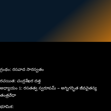
గ్రంథం: రసవాద సారస్వతం
రచయిత: చంద్రశేఖర దత్త
అధ్యాయం 1: రసతత్వ స్వరూపమ్ – అగ్నిగర్భిత జీవచైతన్య
తంత్రవేధా
భూమిక: