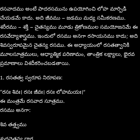
రసవాదము అంటే పాదరసమును ఉపయోగించి లోహ మార్పిడి
చేయడమే కాదు. అది జీవము – జడము మధ్య సమీకరణము.
శరీరము – శక్తి – చైతన్యము మూడు త్రికోణముల సమయోజనమే ఈ
రసవేద్యాశాస్త్రము. ఇందులో రసము అనగా రసాయనము కాదు; అది
శివస్వరూపమైన చైతన్య రసము. ఈ అధ్యాయంలో రసతత్వానికి
మూలసూత్రములు, ఆధ్యాత్మిక పరిణామం, తాంత్రిక లక్ష్యాలు, భైరవ
ప్రమాణాలు విశదీకరించబడతాయి.
1. రసతత్వ స్వరూప నిరూపణ:
“రసః శివః। రసః జీవః। రసః లోహమయః।”
ఈ మంత్రమే రసవాద సూత్రము.
రసము అనగా:
శివ తత్త్వము
శుద్ధచైతన్య ధార