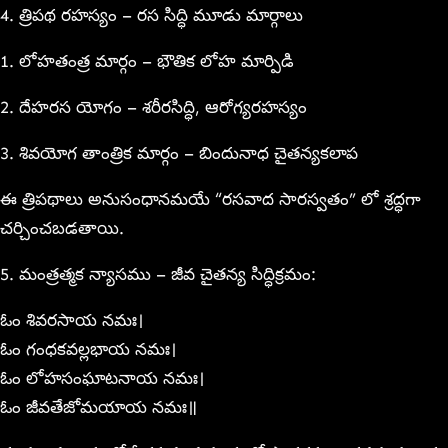
4. త్రిపథ రహస్యం – రస సిద్ధి మూడు మార్గాలు
1. లోహతంత్ర మార్గం – భౌతిక లోహ మార్పిడి
2. దేహరస యోగం – శరీరసిద్ధి, ఆరోగ్యరహస్యం
3. శివయోగ తాంత్రిక మార్గం – బిందునాధ చైతన్యకలాప
ఈ త్రిపథాలు అనుసంధానమయే “రసవాద సారస్వతం” లో శ్రద్ధగా
చర్చించబడతాయి.
5. మంత్రత్మక న్యాసము – జీవ చైతన్య సిద్ధిక్రమం:
ఓం శివరసాయ నమః।
ఓం గంధకవల్లభాయ నమః।
ఓం లోహసంఘాటనాయ నమః।
ఓం జీవతేజోమయాయ నమః॥