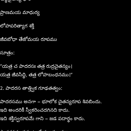
ప్రాణమయ మాధుర్య
లోహపరిత్యాగ శక్తి
జీవబోధా తేజోమయ రూపము
సూత్రం:
“యత్ర చ పాదరసః తత్ర రుద్రచైతన్యం।
యత్ర జీవసిద్ధి, తత్ర లోహబంధనము।”
2. పాదరస తాత్త్విక గూఢతత్వం:
పాదరసము అనగా – భూలోక చైతన్యరూప శివబిందు.
ఇది అందరికీ స్వీకరించదగినది కాదు.
ఇది శక్తిస్వరూపమే గాని – జడ పదార్థం కాదు.