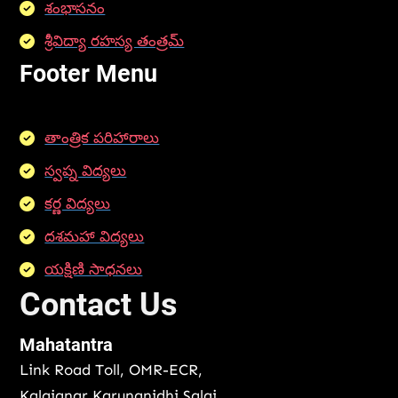
శంభాసనం
శ్రీవిద్యా రహస్య తంత్రమ్
Footer Menu
తాంత్రిక పరిహారాలు
స్వప్న విద్యలు
కర్ణ విద్యలు
దశమహా విద్యలు
యక్షిణి సాధనలు
Contact Us
Mahatantra
Link Road Toll, OMR-ECR,
Kalaignar Karunanidhi Salai,