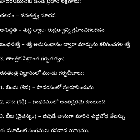
పాదరసమునకు ఉండే ప్రధాన లక్షణాలు:
చలనం – జీవతత్త్వ సూచన
అశుద్ధత – శుద్ధి ద్వారా రుద్రత్వాన్ని గ్రహించగలగడం
బంధనశక్తి – శక్తి అనుసంధానం ద్వారా మార్పును కలిగించగల శక్తి
3. తాంత్రిక సిద్ధాంత గర్భతత్వం:
రసతంత్ర విజ్ఞానంలో మూడు గర్భబీజాలు:
1. బిందు (శివ) – పాదరసంలో స్వరూపించును
2. నాద (శక్తి) – గంధకములో అంతర్హితమై ఉంటుంది
3. బీజ (చైతన్యం) – జీవుడే తానుగా మారిన శుద్ధబోధ తేజస్సు
ఈ మూడింటి సంగమమే రసవాద యోగము.