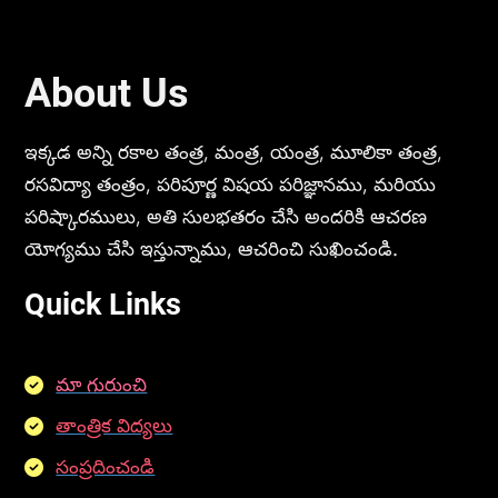
About Us
ఇక్కడ అన్ని రకాల తంత్ర, మంత్ర, యంత్ర, మూలికా తంత్ర,
రసవిద్యా తంత్రం, పరిపూర్ణ విషయ పరిజ్ఞానము, మరియు
పరిష్కారములు, అతి సులభతరం చేసి అందరికి ఆచరణ
యోగ్యము చేసి ఇస్తున్నాము, ఆచరించి సుఖించండి.
Quick Links
మా గురుంచి
తాంత్రిక విద్యలు
సంప్రదించండి