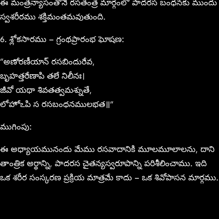
ఈ మంత్రన్యాసంతోనే రసతంత్ర మార్గంలో పాదరస బంధనకు ముందు
స్వశరీరము శక్తిమంతమవుతుంది.
6. శ్లోకసారము – గ్రంథప్రారంభ ఘోషణ:
“అణోరణీయాన్ రసబిందురేవ,
బృహత్తరేణాపి తలే నిలీనః।
జీవో యథా శివతత్వమశ్నుతే,
లోహోఽపి స రసబంధనములభత॥”
ముగింపు:
ఈ అధ్యాయమునందు మేము రసవాదానికి మూలమూలాలను, దాని
తాంత్రిక అర్థాన్ని, పాదరస చైతన్యస్వరూపాన్ని పరిశీలించాము. ఇది
ఒక శరీర సంస్కరణ ప్రక్రియ మాత్రమే కాదు – ఒక శివోపాసన మార్గము.