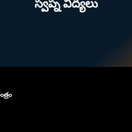
స్వప్న విద్యలు
ంత్రం