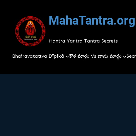
Skip
to
MahaTantra.org
content
Mantra Yantra Tantra Secrets
Bhairavatattva Dīpikā
కౌళ మార్గం Vs వామ మార్గం
Secr