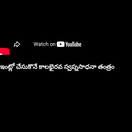
ఇంట్లో చేసుకొనే కాలభైరవ స్వప్నసాధనా తంత్రం