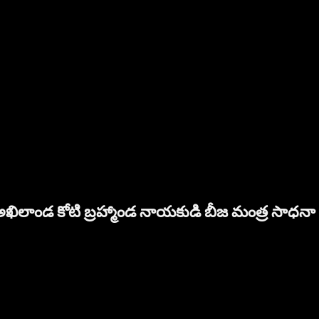
అఖిలాండ కోటి బ్రహ్మాండ నాయకుడి బీజ మంత్ర సాధనా