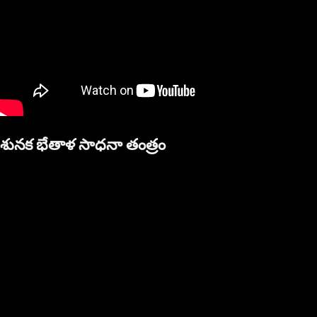
శునక భేతాళ సాధనా తంత్రం