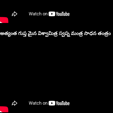
అత్యంత గుప్త మైన విశ్వామిత్ర స్వప్న మంత్ర సాధన తంత్రం