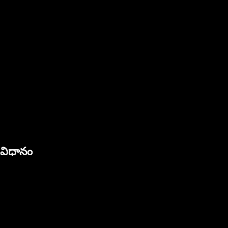
 విధానం