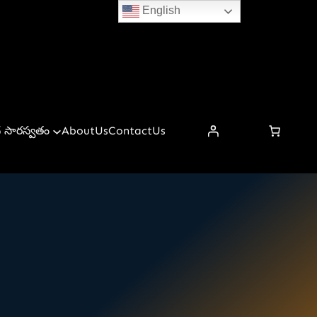
English
 సారస్వతం
AboutUs
ContactUs