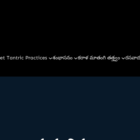
et Tantric Practices
శంభాసనం
కరాళ మాతంగి తత్త్వం
రసవాద