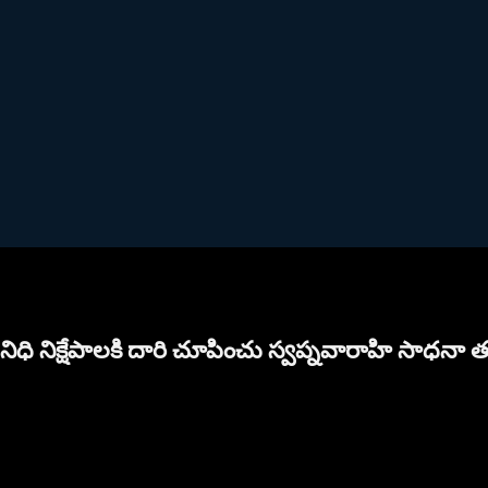
నిధి నిక్షేపాలకి దారి చూపించు స్వప్నవారాహి సాధనా త