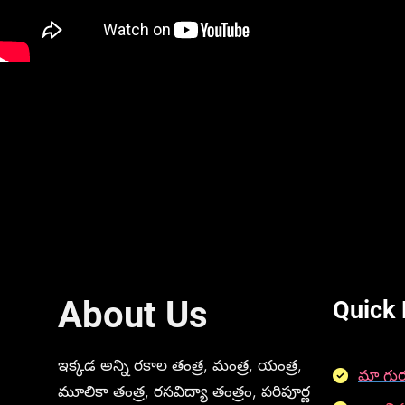
About Us
Quick 
ఇక్కడ అన్ని రకాల తంత్ర, మంత్ర, యంత్ర,
మా గుర
మూలికా తంత్ర, రసవిద్యా తంత్రం, పరిపూర్ణ