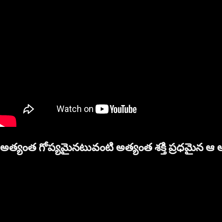
అత్యంత గోప్యమైనటువంటి అత్యంత శక్తి ప్రధమైన ఆ 