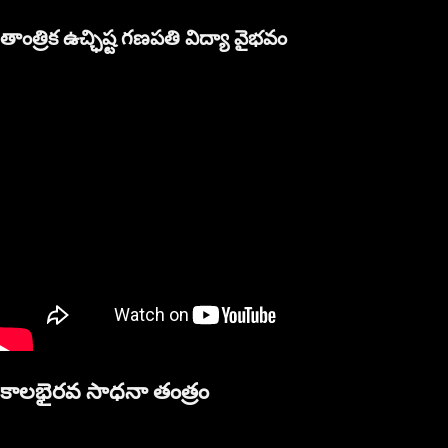
తాంత్రిక ఉచ్ఛిష్ట గణపతి విద్యా వైభవం
కాలభైరవ సాధనా తంత్రం