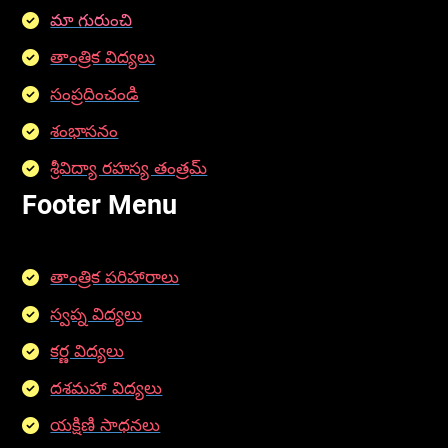
మా గురుంచి
తాంత్రిక విద్యలు
సంప్రదించండి
శంభాసనం
శ్రీవిద్యా రహస్య తంత్రమ్
Footer Menu
తాంత్రిక పరిహారాలు
స్వప్న విద్యలు
కర్ణ విద్యలు
దశమహా విద్యలు
యక్షిణి సాధనలు