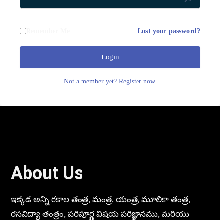
Remember Me
Lost your password?
Login
Not a member yet? Register now.
About Us
ఇక్కడ అన్ని రకాల తంత్ర, మంత్ర, యంత్ర, మూలికా తంత్ర,
రసవిద్యా తంత్రం, పరిపూర్ణ విషయ పరిజ్ఞానము, మరియు