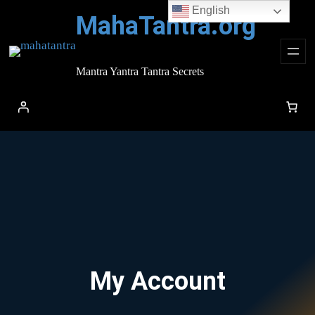
Skip
English
MahaTantra.org
to
content
Mantra Yantra Tantra Secrets
My Account