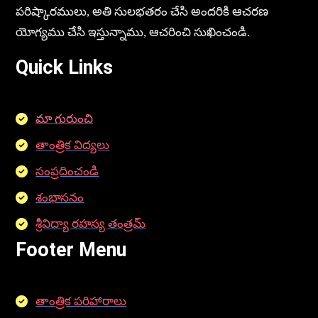
పరిష్కారములు, అతి సులభతరం చేసి అందరికి ఆచరణ
యోగ్యము చేసి ఇస్తున్నాము, ఆచరించి సుఖించండి.
Quick Links
మా గురుంచి
తాంత్రిక విద్యలు
సంప్రదించండి
శంభాసనం
శ్రీవిద్యా రహస్య తంత్రమ్
Footer Menu
తాంత్రిక పరిహారాలు