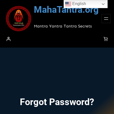
Skip
English
MahaTantra.org
to
content
Mantra Yantra Tantra Secrets
Forgot Password?