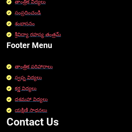
తాంత్రిక విద్యలు
సంప్రదించండి
శంభాసనం
శ్రీవిద్యా రహస్య తంత్రమ్
Footer Menu
తాంత్రిక పరిహారాలు
స్వప్న విద్యలు
కర్ణ విద్యలు
దశమహా విద్యలు
యక్షిణి సాధనలు
Contact Us