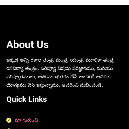
About Us
ఇక్కడ అన్ని రకాల తంత్ర, మంత్ర, యంత్ర, మూలికా తంత్ర,
రసవిద్యా తంత్రం, పరిపూర్ణ విషయ పరిజ్ఞానము, మరియు
పరిష్కారములు, అతి సులభతరం చేసి అందరికి ఆచరణ
యోగ్యము చేసి ఇస్తున్నాము, ఆచరించి సుఖించండి.
Quick Links
మా గురుంచి