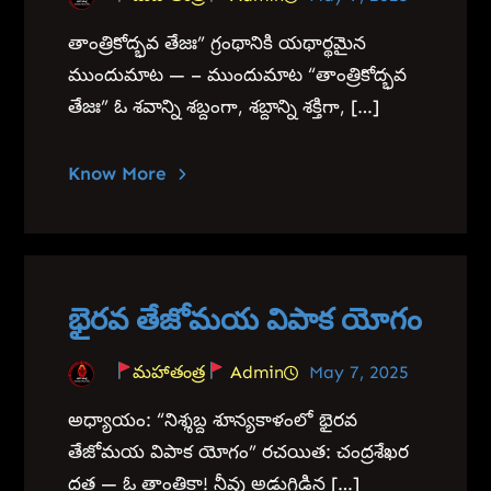
తాంత్రికోద్భవ తేజః” గ్రంథానికి యథార్థమైన
ముందుమాట — – ముందుమాట “తాంత్రికోద్భవ
తేజః” ఓ శవాన్ని శబ్దంగా, శబ్దాన్ని శక్తిగా, […]
Know More
భైరవ తేజోమయ విపాక యోగం
మహాతంత్ర
Admin
May 7, 2025
అధ్యాయం: “నిశ్శబ్ద శూన్యకాళంలో భైరవ
తేజోమయ విపాక యోగం” రచయిత: చంద్రశేఖర
దత్త — ఓ తాంత్రికా! నీవు అడుగిడిన […]