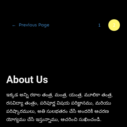
1
2
←
Previous Page
About Us
ఇక్కడ అన్ని రకాల తంత్ర, మంత్ర, యంత్ర, మూలికా తంత్ర,
రసవిద్యా తంత్రం, పరిపూర్ణ విషయ పరిజ్ఞానము, మరియు
పరిష్కారములు, అతి సులభతరం చేసి అందరికి ఆచరణ
యోగ్యము చేసి ఇస్తున్నాము, ఆచరించి సుఖించండి.