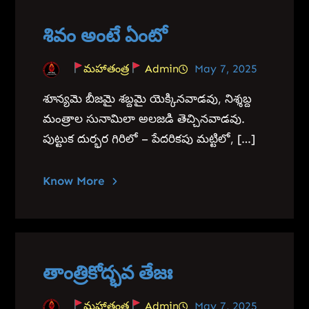
శివం అంటే ఏంటో
మహాతంత్ర
Admin
May 7, 2025
శూన్యమె బీజమై శబ్దమై యెక్కినవాడవు, నిశ్శబ్ద
మంత్రాల సునామిలా అలజడి తెచ్చినవాడవు.
పుట్టుక దుర్భర గిరిలో – పేదరికపు మట్టిలో, […]
Know More
తాంత్రికోద్భవ తేజః
మహాతంత్ర
Admin
May 7, 2025