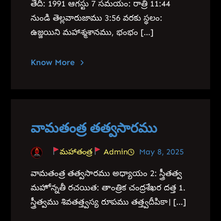
తేదీ: 1991 ఆగస్టు 7 సమయం: రాత్రి 11:44
నుండి తెల్లవారుజాము 3:56 వరకు స్థలం:
ఉజ్జయిని మహాశ్మశానము, భంభం […]
Know More
వామతంత్ర తత్వసారము
మహాతంత్ర
Admin
May 8, 2025
వామతంత్ర తత్వసారము అధ్యాయం 2: స్త్రీతత్వ
మహోన్నతీ రచయిత: తాంత్రిక చంద్రశేఖర దత్త 1.
స్త్రీత్వము శివతత్త్వస్య రూపము తత్త్వదీపికా। […]