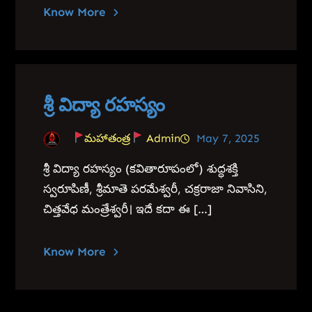
Know More
శ్రీ విద్యా రహస్యం
మహాతంత్ర
Admin
May 7, 2025
శ్రీ విద్యా రహస్యం (కవితారూపంలో) శుద్ధశక్తి
స్వరూపిణీ, శ్రీమాతె పరమేశ్వరీ, చక్రరాజా నివాసిని,
చిత్తవేధ మంత్రేశ్వరీ। ఇదే కదా ఈ […]
Know More