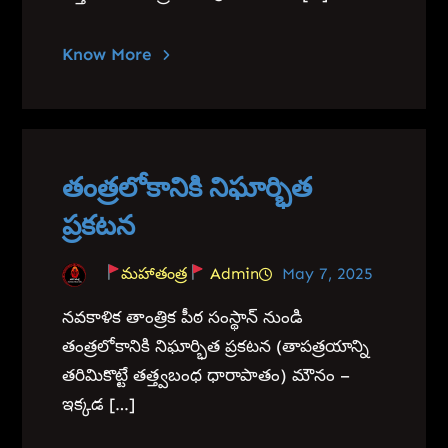
Know More
తంత్రలోకానికి నిఘార్భిత
ప్రకటన
మహాతంత్ర
Admin
May 7, 2025
నవకాళిక తాంత్రిక పీఠ సంస్థాన్ నుండి
తంత్రలోకానికి నిఘార్భిత ప్రకటన (తాపత్రయాన్ని
తరిమికొట్టే తత్త్వబంధ ధారాపాతం) మౌనం –
ఇక్కడ […]