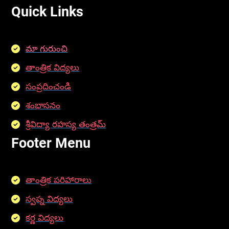
Quick Links
మా గురుంచి
తాంత్రిక విద్యలు
సంప్రదించండి
శంభాసనం
శ్రీవిద్యా రహస్య తంత్రమ్
Footer Menu
తాంత్రిక పరిహారాలు
స్వప్న విద్యలు
కర్ణ విద్యలు