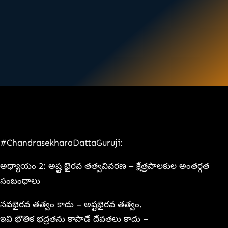
#ChandrasekharaDattaGuruji:
అధ్యాయం 2: అష్ట భైరవ తత్వవివరణ – క్షేత్రపాలకుల అంతర్గత
సంబంధాలు
నవభైరవ తత్వం కాదు – అష్టభైరవ తత్వం.
ఇవి భౌతిక భద్రతను కాపాడే దేవతలు కాదు –