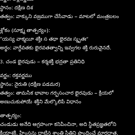
స్థానం: దక్షిణ దిశ
తత్వం: వాక్కుని వజ్రముగా చేసేవాడు – మాటలో మంత్రబలం
శ్లోకం (సూక్ష్మ తాత్పర్యం):
“యస్య వాక్మయీ శక్తిః స తథా భైరవః స్మృతః”
అర్థం: వాగ్ధేవతకు భైరవతత్వాన్ని ఇవ్వగల శక్తి రురువైనదే.
3. చండ భైరవుడు – కర్మశక్తి భద్రతా ప్రతినిధి
వర్ణం: రక్తవర్ణము
స్థానం: నైరుతి (దక్షిణ పడమర)
తత్వం: తామసిక భావాల గర్భసంచార భైరవుడు – క్రియలో
అణుచుకుపోయే శక్తిని మేల్కొలిపే విధానం
తాత్పర్యం:
చండుడు అనేది ఆగ్రహంగా కనిపించినా, అది స్థితప్రజ్ఞతలోని
క్రియాశక్తి. హింసను దాటిన శాంతి స్థితిని పొందించే మార్గదాత.