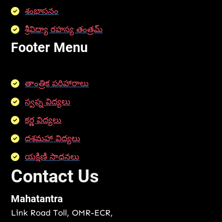
శంభాసనం
శ్రీవిద్యా రహస్య తంత్రమ్
Footer Menu
తాంత్రిక పరిహారాలు
స్వప్న విద్యలు
కర్ణ విద్యలు
దశమహా విద్యలు
యక్షిణి సాధనలు
Contact Us
Mahatantra
Link Road Toll, OMR-ECR,