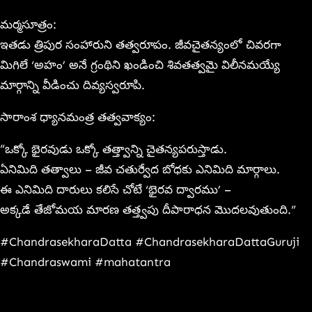
మర్మసూత్రం:
ఇతడు త్రిపుర సంహారుని తత్వరూపం. జీవచైతన్యంలో చివరగా
మిగిలే ‘అహం’ అనే గ్రంథిని ఖండించి శివతత్వమై విలీనమయ్యే
మార్గాన్ని వీడించు దివ్యస్వరూపి.
సారాంశ ధ్యానమంత్ర తత్వవాక్యం:
“ఒక్కో భైరవుడు ఒక్కో తత్త్వాన్ని చైతన్యపరుస్తాడు.
ఏనిమిది తత్వాలు – జీవ చతుర్వేద బోధకు ఎనిమిది మార్గాలు.
ఈ ఎనిమిది దారులు కలిసే చోటే ‘భైరవ ద్వారము’ –
అక్కడే తేజోమయ మారణ తత్త్వపు దీపారాధన మొదలవుతుంది.”
#ChandrasekharaDatta #ChandrasekharaDattaGuruji
#Chandraswami #mahatantra