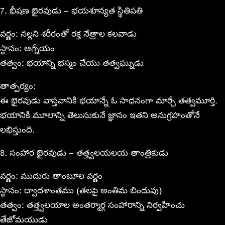
7. భీషణ భైరవుడు – భయశూన్యత స్థితిపతి
వర్ణం: నల్లని శరీరంతో రక్త నేత్రాల కలవాడు
స్థానం: ఆగ్నేయం
తత్వం: భయాన్ని భస్మం చేయు తత్వఘ్నుడు
తాత్పర్యం:
ఈ భైరవుడు వాస్తవానికి భయాన్నే ఓ సాధనంగా మార్చే తత్వమూర్తి.
భయానికి మూలాన్ని తెలుసుకునే జ్ఞానం ఇతని అనుగ్రహంతోనే
లభిస్తుంది.
8. సంహార భైరవుడు – తత్త్వలయలయ తాంత్రికుడు
వర్ణం: ముదురు తాంబూల వర్ణం
స్థానం: ద్వాదశాంతము (తలపై అంతిమ బిందువు)
తత్వం: తత్త్వలయాల అంతర్మార్గ సంహారాన్ని నిర్వహించు
తేజోమయుడు