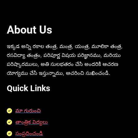
About Us
ఇక్కడ అన్ని రకాల తంత్ర, మంత్ర, యంత్ర, మూలికా తంత్ర,
రసవిద్యా తంత్రం, పరిపూర్ణ విషయ పరిజ్ఞానము, మరియు
పరిష్కారములు, అతి సులభతరం చేసి అందరికి ఆచరణ
యోగ్యము చేసి ఇస్తున్నాము, ఆచరించి సుఖించండి.
Quick Links
మా గురుంచి
తాంత్రిక విద్యలు
సంప్రదించండి