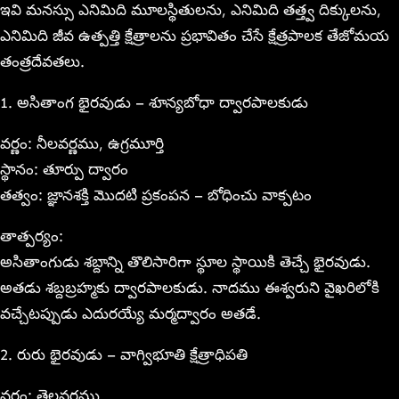
ఇవి మనస్సు ఎనిమిది మూలస్థితులను, ఎనిమిది తత్త్వ దిక్కులను,
ఎనిమిది జీవ ఉత్పత్తి క్షేత్రాలను ప్రభావితం చేసే క్షేత్రపాలక తేజోమయ
తంత్రదేవతలు.
1. అసితాంగ భైరవుడు – శూన్యబోధా ద్వారపాలకుడు
వర్ణం: నీలవర్ణము, ఉగ్రమూర్తి
స్థానం: తూర్పు ద్వారం
తత్వం: జ్ఞానశక్తి మొదటి ప్రకంపన – బోధించు వాక్పటం
తాత్పర్యం:
అసితాంగుడు శబ్దాన్ని తొలిసారిగా స్థూల స్థాయికి తెచ్చే భైరవుడు.
అతడు శబ్దబ్రహ్మకు ద్వారపాలకుడు. నాదము ఈశ్వరుని వైఖరిలోకి
వచ్చేటప్పుడు ఎదురయ్యే మర్మద్వారం అతడే.
2. రురు భైరవుడు – వాగ్విభూతి క్షేత్రాధిపతి
వర్ణం: తెల్లవర్ణము