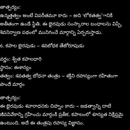
తాత్పర్యం:
ఉన్మత్తత్వం అంటే విపరీతమూ కాదు – అది ‘లోకతత్వ’ానికి
అతీతంగా ఉండే స్థితి. ఈ భైరవుడు సంస్కారాల బంధాలను విప్పి,
శివనిర్వాణ పథంలో మునిగించే మార్గాన్ని ఏర్పరుస్తాడు.
6. కపాల భైరవుడు – శవబోధక తేజోరూపుడు
వర్ణం: శ్వేత కపాలధారి
స్థానం: ఈశాన్యం
తత్వం: శవతత్వ బోధనా తంత్రం – శక్తిని రహస్యంగా రహితంగా
పొందే మార్గం
తాత్పర్యం:
ఈ భైరవుడు శవారాధనకు చిహ్నం కాదు – జడత్వాన్ని దాటి
జీవవివేకాన్ని గ్రహించు మార్గంకి ప్రతీక. కపాలంలో శూన్యత నిక్షిప్తమై
ఉంటుంది. అదే ఈ తంత్రపు రహస్య విజ్ఞానం.