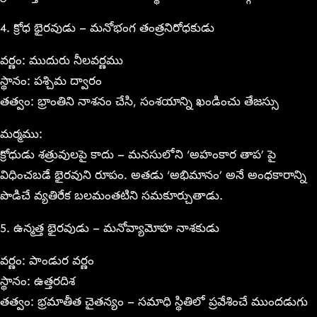
4. క్రోధ భైరవుడు – మనోభంగ తంత్రనిరోధకుడు
వర్ణం: ముదురు నీలవర్ణము
స్థానం: పశ్చిమ ద్వారం
తత్వం: భ్రాంతిని నాశనం చేసి, సంశయాన్ని ఖండించు తేజస్సు
మర్మము:
క్రోధుడు శత్రువులపై కాదు – మనసులోని ‘అహంకార తాప’ పై
విధించబడే భైరవుని రూపం. అతడు ‘అభిమానం’ అనే అంధకారాన్ని
పొడిచే వ్యతిరేక బలమంతటిని సమకూర్చుతాడు.
5. ఉన్మత్త భైరవుడు – మనోవ్యామోహ నాశకుడు
వర్ణం: పాండుర వర్ణం
స్థానం: ఉత్తరదిశ
తత్వం: భ్రమాతీత చైతన్యం – సమాధి స్థితిలో ప్రవేశించే ముందడుగు