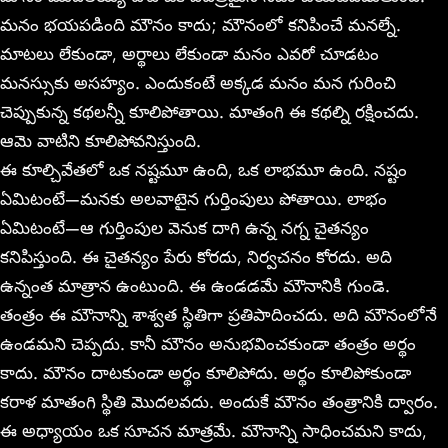
మనం భయపడింది మౌనం కాదు; మౌనంలో కనిపించే మనల్నే.
మాటలు లేకుండా, అర్థాలు లేకుండా మనం ఎవరో చూడటం
మనస్సుకు అసహ్యం. ఎందుకంటే అక్కడ మనం మన గురించి
చెప్పుకున్న కథలన్నీ కూలిపోతాయి. మాతంగి ఈ కథల్ని రక్షించదు.
ఆమె వాటిని కూలిపోవనిస్తుంది.
ఈ కూల్చివేతలో ఒక నష్టమూ ఉంది, ఒక లాభమూ ఉంది. నష్టం
ఏమిటంటే—మనకు అలవాటైన గుర్తింపులు పోతాయి. లాభం
ఏమిటంటే—ఆ గుర్తింపుల వెనుక దాగి ఉన్న నగ్న చైతన్యం
కనిపిస్తుంది. ఈ చైతన్యం పేరు కోరదు, నిర్వచనం కోరదు. అది
ఉన్నంత మాత్రాన ఉంటుంది. ఈ ఉండడమే మౌనానికి గుండె.
తంత్రం ఈ మౌనాన్ని శాశ్వత స్థితిగా ప్రతిపాదించదు. అది మౌనంలోనే
ఉండమని చెప్పదు. కానీ మౌనం అనుభవించకుండా తంత్రం అర్థం
కాదు. మౌనం దాటకుండా అర్థం కూలిపోదు. అర్థం కూలిపోకుండా
కరాళ మాతంగి స్థితి మొదలవదు. అందుకే మౌనం తంత్రానికి ద్వారం.
ఈ అధ్యాయం ఒక సూచన మాత్రమే. మౌనాన్ని సాధించమని కాదు,