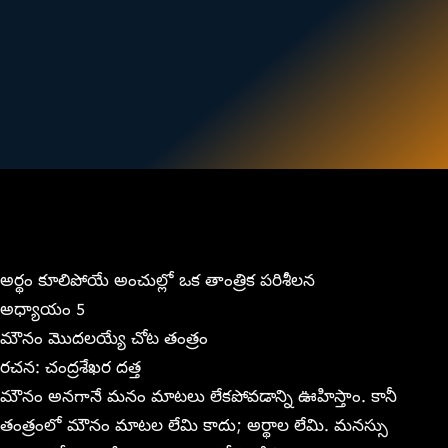
అర్థం కూలిపోయే అంచుల్లో ఒక తాంత్రిక పరిశీలన
అధ్యాయం 5
మౌనం మొదలయ్యే చోట తంత్రం
రచన: చంద్రశేఖర దత్త
మౌనం అనగానే మనం మాటలు లేకపోవడాన్ని ఊహిస్తాం. కానీ
తంత్రంలో మౌనం మాటల లేమి కాదు; అర్థాల లేమి. మనస్సు