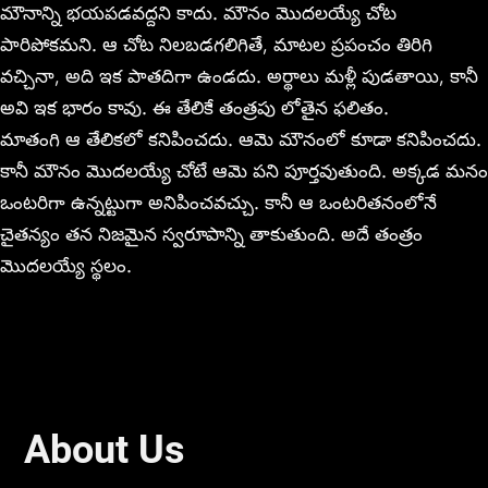
మౌనాన్ని భయపడవద్దని కాదు. మౌనం మొదలయ్యే చోట
పారిపోకమని. ఆ చోట నిలబడగలిగితే, మాటల ప్రపంచం తిరిగి
వచ్చినా, అది ఇక పాతదిగా ఉండదు. అర్థాలు మళ్లీ పుడతాయి, కానీ
అవి ఇక భారం కావు. ఈ తేలికే తంత్రపు లోతైన ఫలితం.
మాతంగి ఆ తేలికలో కనిపించదు. ఆమె మౌనంలో కూడా కనిపించదు.
కానీ మౌనం మొదలయ్యే చోటే ఆమె పని పూర్తవుతుంది. అక్కడ మనం
ఒంటరిగా ఉన్నట్టుగా అనిపించవచ్చు. కానీ ఆ ఒంటరితనంలోనే
చైతన్యం తన నిజమైన స్వరూపాన్ని తాకుతుంది. అదే తంత్రం
మొదలయ్యే స్థలం.
About Us