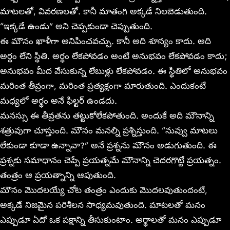
మాటలతో, వివరణలతో. కానీ మాతంగి అక్కడే నిలబెడుతుంది.
“ఇక్కడే ఉండు” అని చెప్పకుండా చెప్పుతుంది.
ఈ మౌనం ఖాళీగా అనిపించవచ్చు. కానీ అది శూన్యం కాదు. అది
అర్థం లేని స్థితి. అర్థం లేకపోవడం అంటే అనుభవం లేకపోవడం కాదు;
అనుభవం మీద వేసుకున్న లేబుళ్లు లేకపోవడం. ఈ స్థితిలో అనుభవం
మరింత తీవ్రంగా, మరింత ప్రత్యక్షంగా మారుతుంది. ఎందుకంటే
మధ్యలో అర్థం అనే ఫిల్టర్ ఉండదు.
మనస్సు ఈ తీవ్రతను తట్టుకోలేకపోతుంది. అందుకే అది మౌనాన్ని
శత్రువుగా చూస్తుంది. మౌనం మనల్ని ప్రశ్నిస్తుంది. “నువ్వు మాటలు
లేకుండా కూడా ఉన్నావా?” అనే ప్రశ్నను మౌనం అడుగుతుంది. ఈ
ప్రశ్నకు సమాధానం చెప్పే ప్రయత్నమే మౌనాన్ని చెదరగొట్టే ప్రయత్నం.
తంత్రం ఆ ప్రయత్నాన్ని ఆపుతుంది.
మౌనం మొదలయ్యే చోట తంత్రం ఎందుకు మొదలవుతుందంటే,
అక్కడే నిజమైన పరిశీలన సాధ్యమవుతుంది. మాటలతో మనం
ఎప్పుడూ ఏదో ఒక పక్షాన్ని తీసుకుంటాం. అర్థాలతో మనం ఎప్పుడూ