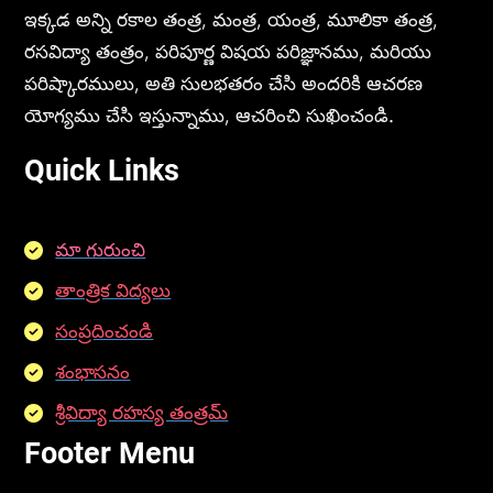
ఇక్కడ అన్ని రకాల తంత్ర, మంత్ర, యంత్ర, మూలికా తంత్ర,
రసవిద్యా తంత్రం, పరిపూర్ణ విషయ పరిజ్ఞానము, మరియు
పరిష్కారములు, అతి సులభతరం చేసి అందరికి ఆచరణ
యోగ్యము చేసి ఇస్తున్నాము, ఆచరించి సుఖించండి.
Quick Links
మా గురుంచి
తాంత్రిక విద్యలు
సంప్రదించండి
శంభాసనం
శ్రీవిద్యా రహస్య తంత్రమ్
Footer Menu