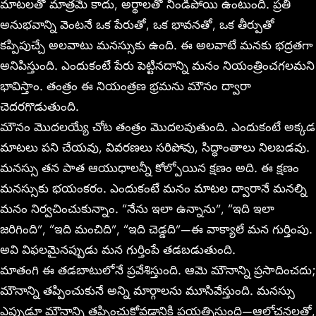
మాటలతో మాత్రమే కాదు, అర్థాలతో నిండిపోయి ఉంటుంది. ప్రతి
అనుభవాన్ని వెంటనే ఒక పేరుతో, ఒక భావనతో, ఒక తీర్పుతో
కప్పిపుచ్చే అలవాటు మనస్సుకు ఉంది. ఈ అలవాటే మనకు భద్రతగా
అనిపిస్తుంది. ఎందుకంటే పేరు పెట్టినదాన్ని మనం నియంత్రించగలమని
భావిస్తాం. తంత్రం ఈ నియంత్రణ భ్రమను మౌనం ద్వారా
చెదరగొడుతుంది.
మౌనం మొదలయ్యే చోట తంత్రం మొదలవుతుంది. ఎందుకంటే అక్కడ
మాటలు పని చేయవు, వివరణలు సరిపోవు, సిద్ధాంతాలు నిలబడవు.
మనస్సు తన పాత ఆయుధాలన్నీ కోల్పోయిన క్షణం అది. ఈ క్షణం
మనస్సుకు భయంకరం. ఎందుకంటే మనం మాటల ద్వారానే మనల్ని
మనం నిర్వచించుకున్నాం. “నేను ఇలా ఉన్నాను”, “ఇది ఇలా
జరిగింది”, “ఇది మంచిది”, “ఇది చెడ్డది”—ఈ వాక్యాలే మన గుర్తింపు.
అవి విఫలమైనప్పుడు మన గుర్తింపే తడబడుతుంది.
మాతంగి ఈ తడబాటులోనే ప్రవేశిస్తుంది. ఆమె మౌనాన్ని ప్రసాదించదు;
మౌనాన్ని తప్పించుకునే అన్ని మార్గాలను మూసివేస్తుంది. మనస్సు
ఎప్పుడూ మౌనాన్ని తప్పించుకోవడానికి ప్రయత్నిస్తుంది—ఆలోచనలతో,