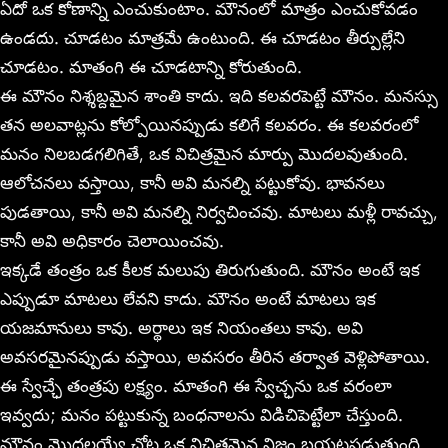
ఏదో ఒక కోణాన్ని ఎంచుకుంటాం. మౌనంలో మాత్రం ఎంచుకోవడం
ఉండదు. చూడటం మాత్రమే ఉంటుంది. ఈ చూడటం తీర్పుల్లేని
చూడటం. మాతంగి ఈ చూడటాన్ని కోరుతుంది.
ఈ మౌనం నిశ్శబ్దమైన శాంతి కాదు. ఇది కలవరపెట్టే మౌనం. మనస్సు
తన అలవాట్లను కోల్పోయినప్పుడు కలిగే కలవరం. ఈ కలవరంలో
మనం నిలబడగలిగితే, ఒక విచిత్రమైన మార్పు మొదలవుతుంది.
ఆలోచనలు వస్తాయి, కానీ అవి మనల్ని పట్టుకోవు. భావనలు
పుడతాయి, కానీ అవి మనల్ని నిర్వచించవు. మాటలు మళ్లీ రావచ్చు,
కానీ అవి అధికారం చెలాయించవు.
ఇక్కడే తంత్రం ఒక కీలక మలుపు తిరుగుతుంది. మౌనం అంటే ఇక
ఎప్పుడూ మాటలు లేవని కాదు. మౌనం అంటే మాటలు ఇక
యజమానులు కావు. అర్థాలు ఇక నియంతలు కావు. అవి
అవసరమైనప్పుడు వస్తాయి, అవసరం తీరిన తర్వాత వెళ్లిపోతాయి.
ఈ స్వేచ్ఛే తంత్రపు లక్ష్యం. మాతంగి ఈ స్వేచ్ఛను ఒక వరంలా
ఇవ్వదు; మనం పట్టుకున్న బంధనాలను విడిచిపెట్టేలా చేస్తుంది.
మౌనం మొదలయ్యే చోట ఒక విచిత్రమైన నిజం బయటపడుతుంది.