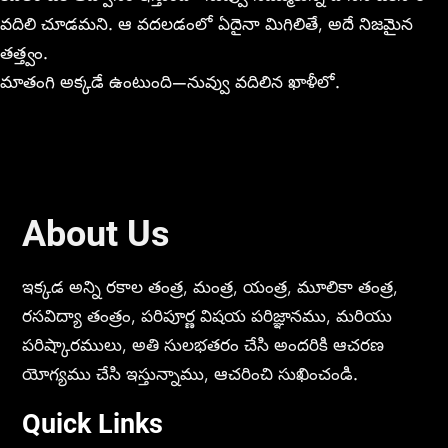
వదిలి చూడమని. ఆ వదలడంలో ఏదైనా మిగిలితే, అదే నిజమైన
తత్త్వం.
మాతంగి అక్కడే ఉంటుంది—నువ్వు వదిలిన ఖాళీలో.
About Us
ఇక్కడ అన్ని రకాల తంత్ర, మంత్ర, యంత్ర, మూలికా తంత్ర,
రసవిద్యా తంత్రం, పరిపూర్ణ విషయ పరిజ్ఞానము, మరియు
పరిష్కారములు, అతి సులభతరం చేసి అందరికి ఆచరణ
యోగ్యము చేసి ఇస్తున్నాము, ఆచరించి సుఖించండి.
Quick Links