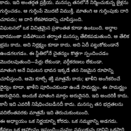
కాదు. ఇది అంతర్గత ప్రక్రియ. మనస్సు తనలోనే నిర్మించుకున్న జైళ్లను
గుర్తించడం. ఆ గుర్తింపే మొదటి విముక్తి. మాతంగి ఆ గుర్తింపుకు దారి
చూపదు; ఆ దారి లేకపోవడాన్ని చూపిస్తుంది.
విఘటనలో ఒక విచిత్రమైన ప్రశాంతత కూడా ఉంటుంది. అర్థాల
భారమంతా పడిపోయిన తర్వాత మనస్సు తేలికపడుతుంది. ఆ తేలిక
భ్రమ కాదు. అది నిర్లక్ష్యం కూడా కాదు. అది ఏదీ పట్టుకోకుండానే
ఉండగలగడం. ఈ స్థితిలోనే చైతన్యం కొత్తగా స్పందించడం
మొదలవుతుంది—పేర్లు లేకుండా, వర్గీకరణలు లేకుండా.
మాతంగి అనే విఘటన భావన ఇక్కడే తన నిజమైన రూపాన్ని
చూపిస్తుంది. ఆమె కూల్చే శక్తి మాత్రమే కాదు; ఖాళీని అంగీకరించే
ధైర్యం కూడా. ఖాళీని పూరించకుండా ఉండే సామర్థ్యం. ఈ సామర్థ్యం
అరుదైనది. అందుకే మాతంగి మార్గం అరుదైనది. ఇది అందరికీ కాదు.
కానీ ఇది ఎవరికీ నిషేధించబడినదీ కాదు. మనస్సు తన భద్రతలను
వదిలేంతవరకు మాత్రమే ఇది తెరుచుకుంటుంది.
ఈ అధ్యాయం ఒక నిర్ణయాన్ని కోరదు. ఒక నమ్మకాన్ని అడగదు.
కేవలం ఒక ఆహ్వానం ఇస్తుంది—నువ్వు నమ్ముకున్న దానిని ఒకసారి