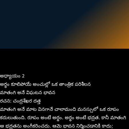
అధ్యాయం 2
అర్థం కూలిపోయే అంచుల్లో ఒక తాంత్రిక పరిశీలన
మాతంగి అనే విఘటన భావన
రచన: చంద్రశేఖర దత్త
మాతంగి అనే మాట వినగానే చాలామంది మనస్సులో ఒక రూపం
కదులుతుంది. రూపం అంటే అర్థం. అర్థం అంటే భద్రత. కానీ మాతంగి
ఆ భద్రతను అంగీకరించదు. ఆమె భావన నిర్మించడానికి కాదు;