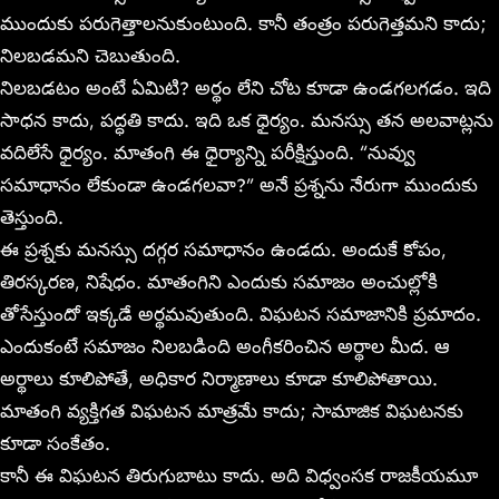
ముందుకు పరుగెత్తాలనుకుంటుంది. కానీ తంత్రం పరుగెత్తమని కాదు;
నిలబడమని చెబుతుంది.
నిలబడటం అంటే ఏమిటి? అర్థం లేని చోట కూడా ఉండగలగడం. ఇది
సాధన కాదు, పద్ధతి కాదు. ఇది ఒక ధైర్యం. మనస్సు తన అలవాట్లను
వదిలేసే ధైర్యం. మాతంగి ఈ ధైర్యాన్ని పరీక్షిస్తుంది. “నువ్వు
సమాధానం లేకుండా ఉండగలవా?” అనే ప్రశ్నను నేరుగా ముందుకు
తెస్తుంది.
ఈ ప్రశ్నకు మనస్సు దగ్గర సమాధానం ఉండదు. అందుకే కోపం,
తిరస్కరణ, నిషేధం. మాతంగిని ఎందుకు సమాజం అంచుల్లోకి
తోసేస్తుందో ఇక్కడే అర్థమవుతుంది. విఘటన సమాజానికి ప్రమాదం.
ఎందుకంటే సమాజం నిలబడింది అంగీకరించిన అర్థాల మీద. ఆ
అర్థాలు కూలిపోతే, అధికార నిర్మాణాలు కూడా కూలిపోతాయి.
మాతంగి వ్యక్తిగత విఘటన మాత్రమే కాదు; సామాజిక విఘటనకు
కూడా సంకేతం.
కానీ ఈ విఘటన తిరుగుబాటు కాదు. అది విధ్వంసక రాజకీయమూ