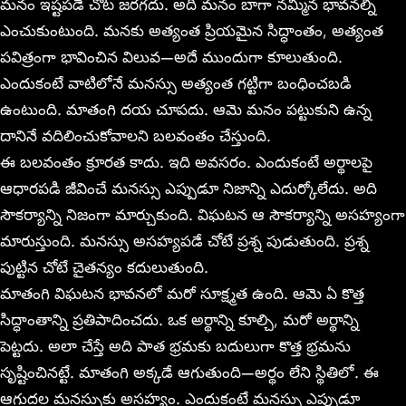
మనం ఇష్టపడే చోట జరగదు. అది మనం బాగా నమ్మిన భావనల్ని
ఎంచుకుంటుంది. మనకు అత్యంత ప్రియమైన సిద్ధాంతం, అత్యంత
పవిత్రంగా భావించిన విలువ—అదే ముందుగా కూలుతుంది.
ఎందుకంటే వాటిలోనే మనస్సు అత్యంత గట్టిగా బంధించబడి
ఉంటుంది. మాతంగి దయ చూపదు. ఆమె మనం పట్టుకుని ఉన్న
దానినే వదిలించుకోవాలని బలవంతం చేస్తుంది.
ఈ బలవంతం క్రూరత కాదు. ఇది అవసరం. ఎందుకంటే అర్థాలపై
ఆధారపడి జీవించే మనస్సు ఎప్పుడూ నిజాన్ని ఎదుర్కోలేదు. అది
సౌకర్యాన్ని నిజంగా మార్చుకుంది. విఘటన ఆ సౌకర్యాన్ని అసహ్యంగా
మారుస్తుంది. మనస్సు అసహ్యపడే చోటే ప్రశ్న పుడుతుంది. ప్రశ్న
పుట్టిన చోటే చైతన్యం కదులుతుంది.
మాతంగి విఘటన భావనలో మరో సూక్ష్మత ఉంది. ఆమె ఏ కొత్త
సిద్ధాంతాన్ని ప్రతిపాదించదు. ఒక అర్థాన్ని కూల్చి, మరో అర్థాన్ని
పెట్టదు. అలా చేస్తే అది పాత భ్రమకు బదులుగా కొత్త భ్రమను
సృష్టించినట్టే. మాతంగి అక్కడే ఆగుతుంది—అర్థం లేని స్థితిలో. ఈ
ఆగుదల మనస్సుకు అసహ్యం. ఎందుకంటే మనస్సు ఎప్పుడూ