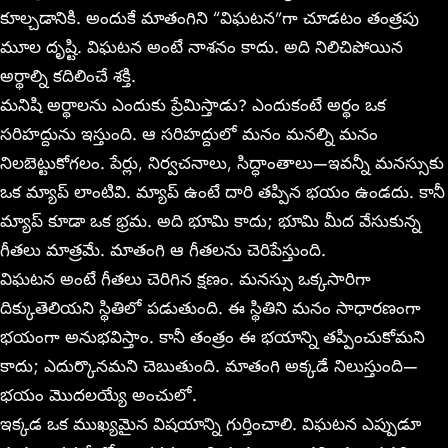
కూల్చడానికి. అందుకే మాతంగిని “విఘటన”గా చూడటం తంత్రపు
మూల దృష్టి. విఘటన అంటే నాశనం కాదు. అది నిలిచిపోయిన
అర్థాల్ని కదిలించే శక్తి.
మనిషి అర్థాలను ఎందుకు ప్రేమిస్తాడు? ఎందుకంటే అర్థం ఒక
సరిహద్దును ఇస్తుంది. ఆ సరిహద్దులో మనం మనల్ని మనం
నిలబెట్టుకోగలం. పేర్లు, నిర్వచనాలు, సిద్ధాంతాలు—ఇవన్నీ మనస్సుకు
ఒక మ్యాప్ లాంటివి. మ్యాప్ ఉంటే దారి తప్పిన భయం ఉండదు. కానీ
మ్యాప్ కూడా ఒక భ్రమ. అది భూమి కాదు; భూమి మీద వేసుకున్న
గీతలు మాత్రమే. మాతంగి ఆ గీతలను చెరిపేస్తుంది.
విఘటన అంటే గీతలు చెరిగిన క్షణం. మనస్సు ఒక్కసారిగా
దిక్కుతెలియని స్థితిలో పడుతుంది. ఈ స్థితిని మనం సాధారణంగా
భయంగా అనుభవిస్తాం. కానీ తంత్రం ఈ భయాన్ని తప్పించుకోమని
కాదు; ఎదుర్కొనమని చెబుతుంది. మాతంగి అక్కడే నిలుస్తుంది—
భయం మొదలయ్యే అంచులో.
ఇక్కడ ఒక ముఖ్యమైన విషయాన్ని గుర్తించాలి. విఘటన ఎప్పుడూ