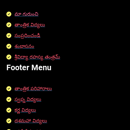
మా గురుంచి
తాంత్రిక విద్యలు
సంప్రదించండి
శంభాసనం
శ్రీవిద్యా రహస్య తంత్రమ్
Footer Menu
తాంత్రిక పరిహారాలు
స్వప్న విద్యలు
కర్ణ విద్యలు
దశమహా విద్యలు